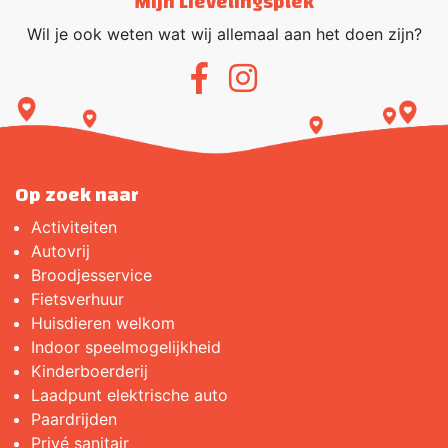
Mijn Lievelingsplek
Wil je ook weten wat wij allemaal aan het doen zijn?
Op zoek naar
Activiteiten
Autovrij
Broodjes­service
Fietsverhuur
Huisdieren welkom
Indoor speelmogelijkheid
Kinderboerderij
Laadpunt elektrische auto
Paardrijden
Privé sanitair