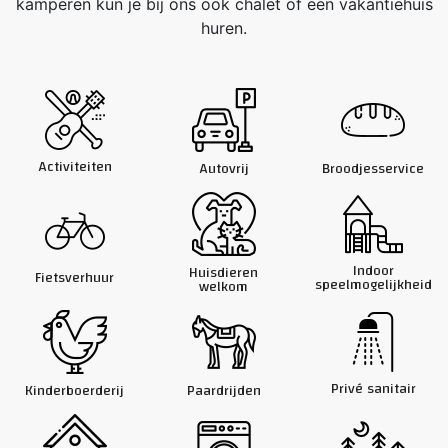
kamperen kun je bij ons ook chalet of een vakantiehuis
huren.
Activiteiten
Autovrij
Broodjes­service
Indoor
Huisdieren
Fietsverhuur
speelmogelijkheid
welkom
Privé sanitair
Kinderboerderij
Paardrijden