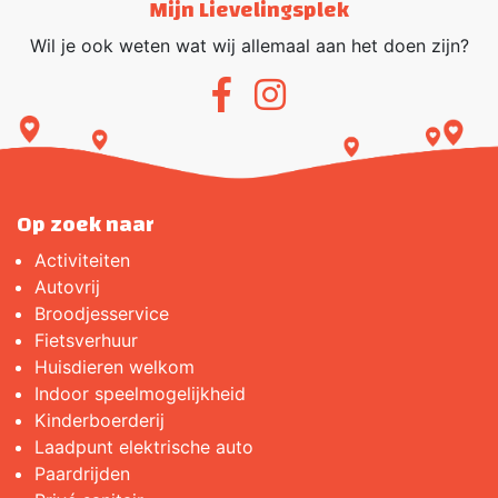
Mijn Lievelingsplek
Wil je ook weten wat wij allemaal aan het doen zijn?
Op zoek naar
Activiteiten
Autovrij
Broodjes­service
Fietsverhuur
Huisdieren welkom
Indoor speelmogelijkheid
Kinderboerderij
Laadpunt elektrische auto
Paardrijden