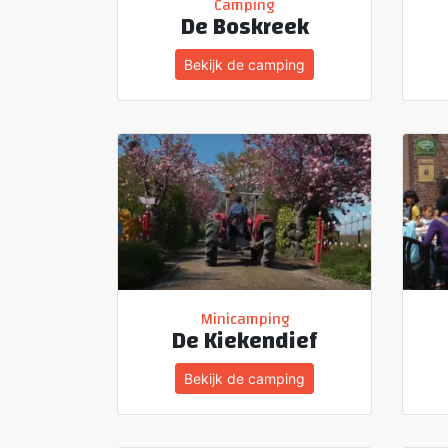
Camping
De Boskreek
Bekijk de camping
Minicamping
De Kiekendief
Bekijk de camping