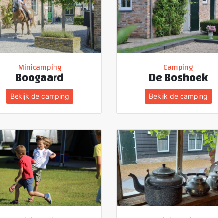
Minicamping
Camping
Boogaard
De Boshoek
Bekijk de camping
Bekijk de camping