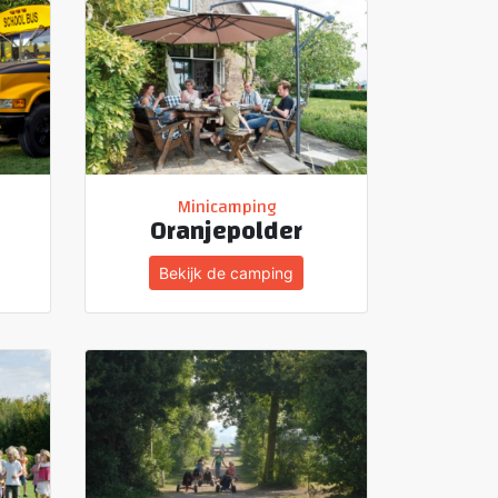
Minicamping
Oranjepolder
Bekijk de camping