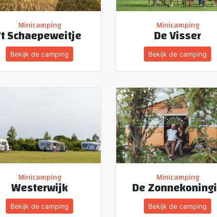
Minicamping
Minicamping
't Schaepeweitje
De Visser
Bekijk de camping
Bekijk de camping
Minicamping
Minicamping
Westerwijk
De Zonnekoning
Bekijk de camping
Bekijk de camping