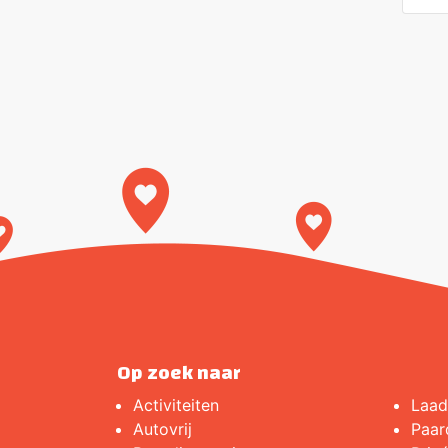
Op zoek naar
Activiteiten
Laad
Autovrij
Paar