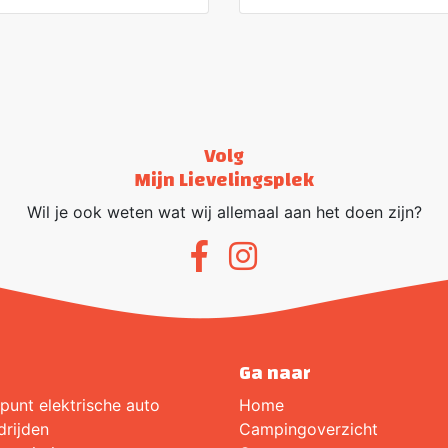
Volg
Mijn Lievelingsplek
Wil je ook weten wat wij allemaal aan het doen zijn?
Ga naar
punt elektrische auto
Home
drijden
Campingoverzicht