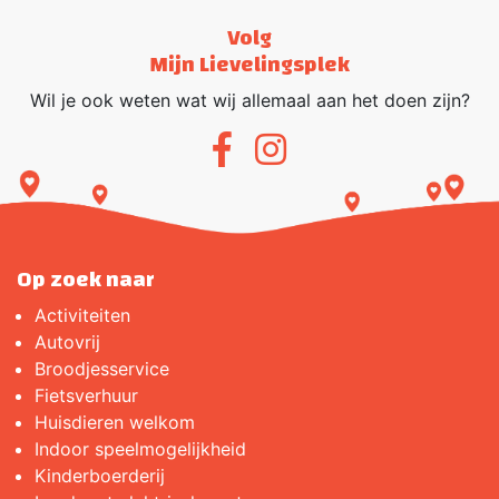
Volg
Mijn Lievelingsplek
Wil je ook weten wat wij allemaal aan het doen zijn?
Op zoek naar
Activiteiten
Autovrij
Broodjes­service
Fietsverhuur
Huisdieren welkom
Indoor speelmogelijkheid
Kinderboerderij